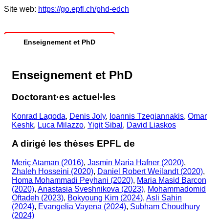
Site web:
https://go.epfl.ch/phd-edch
Enseignement et PhD
Enseignement et PhD
Doctorant·es actuel·les
Konrad Lagoda
,
Denis Joly
,
Ioannis Tzegiannakis
,
Omar
Keshk
,
Luca Milazzo
,
Yigit Sibal
,
David Liaskos
A dirigé les thèses EPFL de
Meriç Ataman (2016)
,
Jasmin Maria Hafner (2020)
,
Zhaleh Hosseini (2020)
,
Daniel Robert Weilandt (2020)
,
Homa Mohammadi Peyhani (2020)
,
Maria Masid Barcon
(2020)
,
Anastasia Sveshnikova (2023)
,
Mohammadomid
Oftadeh (2023)
,
Bokyoung Kim (2024)
,
Asli Sahin
(2024)
,
Evangelia Vayena (2024)
,
Subham Choudhury
(2024)