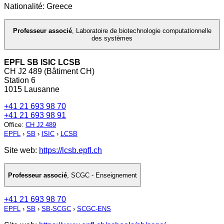
Nationalité: Greece
Professeur associé
,
Laboratoire de biotechnologie computationnelle
des systèmes
EPFL SB ISIC LCSB
CH J2 489 (Bâtiment CH)
Station 6
1015 Lausanne
+41 21 693 98 70
+41 21 693 98 91
Office
:
CH J2 489
EPFL
›
SB
›
ISIC
›
LCSB
Site web:
https://lcsb.epfl.ch
Professeur associé
,
SCGC - Enseignement
+41 21 693 98 70
EPFL
›
SB
›
SB-SCGC
›
SCGC-ENS