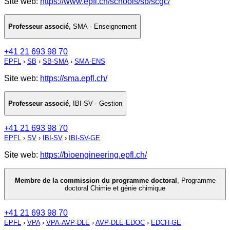
Site web:
https://www.epfl.ch/schools/sb/scgc/
Professeur associé
,
SMA - Enseignement
+41 21 693 98 70
EPFL
›
SB
›
SB-SMA
›
SMA-ENS
Site web:
https://sma.epfl.ch/
Professeur associé
,
IBI-SV - Gestion
+41 21 693 98 70
EPFL
›
SV
›
IBI-SV
›
IBI-SV-GE
Site web:
https://bioengineering.epfl.ch/
Membre de la commission du programme doctoral
,
Programme
doctoral Chimie et génie chimique
+41 21 693 98 70
EPFL
›
VPA
›
VPA-AVP-DLE
›
AVP-DLE-EDOC
›
EDCH-GE