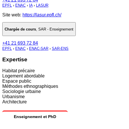
EPFL
›
ENAC
›
IA
›
LASUR
Site web:
https://lasur.epfl.ch/
Chargée de cours
,
SAR - Enseignement
+41 21 693 72 84
EPFL
›
ENAC
›
ENAC-SAR
›
SAR-ENS
Expertise
Habitat précaire
Logement abordable
Espace public
Méthodes ethnographiques
Sociologie urbaine
Urbanisme
Architecture
Enseignement et PhD