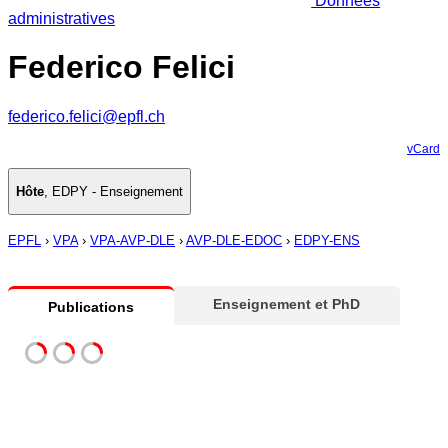
Données
administratives
Federico Felici
federico.felici@epfl.ch
vCard
Hôte
,
EDPY - Enseignement
EPFL
›
VPA
›
VPA-AVP-DLE
›
AVP-DLE-EDOC
›
EDPY-ENS
Enseignement et PhD
Publications