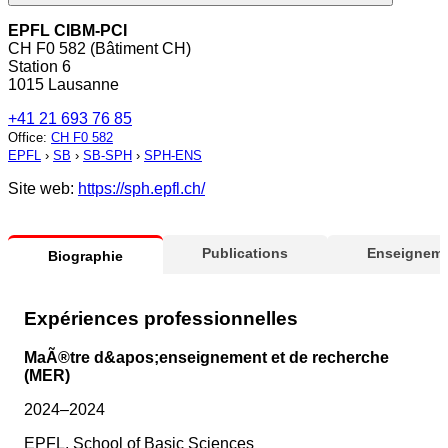
EPFL CIBM-PCI
CH F0 582 (Bâtiment CH)
Station 6
1015 Lausanne
+41 21 693 76 85
Office
:
CH F0 582
EPFL
›
SB
›
SB-SPH
›
SPH-ENS
Site web:
https://sph.epfl.ch/
Publications
Enseigneme
Biographie
Expériences professionnelles
MaÃ®tre d&apos;enseignement et de recherche
(MER)
2024–2024
EPFL, School of Basic Sciences