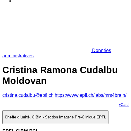
Données
administratives
Cristina Ramona Cudalbu
Moldovan
cristina.cudalbu@epfl.ch
https://www.epfl.ch/labs/mrs4brain/
vCard
Cheffe d'unité
,
CIBM - Section Imagerie Pré-Clinique EPFL