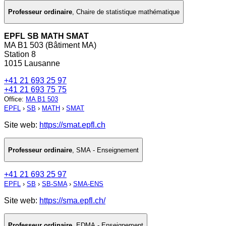
Professeur ordinaire
,
Chaire de statistique mathématique
EPFL SB MATH SMAT
MA B1 503 (Bâtiment MA)
Station 8
1015 Lausanne
+41 21 693 25 97
+41 21 693 75 75
Office
:
MA B1 503
EPFL
›
SB
›
MATH
›
SMAT
Site web:
https://smat.epfl.ch
Professeur ordinaire
,
SMA - Enseignement
+41 21 693 25 97
EPFL
›
SB
›
SB-SMA
›
SMA-ENS
Site web:
https://sma.epfl.ch/
Professeur ordinaire
,
EDMA - Enseignement