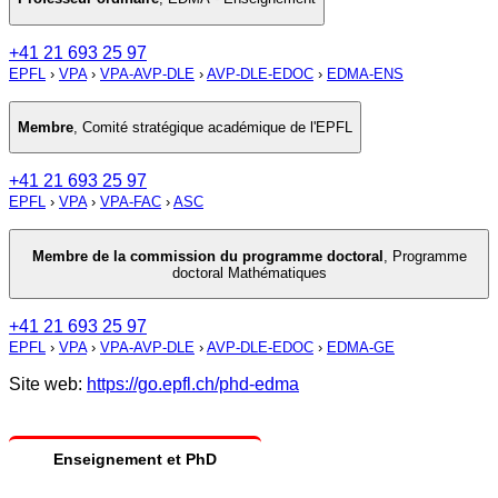
+41 21 693 25 97
EPFL
›
VPA
›
VPA-AVP-DLE
›
AVP-DLE-EDOC
›
EDMA-ENS
Membre
,
Comité stratégique académique de l'EPFL
+41 21 693 25 97
EPFL
›
VPA
›
VPA-FAC
›
ASC
Membre de la commission du programme doctoral
,
Programme
doctoral Mathématiques
+41 21 693 25 97
EPFL
›
VPA
›
VPA-AVP-DLE
›
AVP-DLE-EDOC
›
EDMA-GE
Site web:
https://go.epfl.ch/phd-edma
Enseignement et PhD