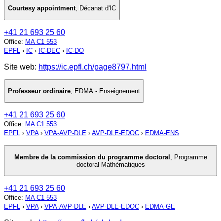
Courtesy appointment
,
Décanat d'IC
+41 21 693 25 60
Office
:
MA C1 553
EPFL
›
IC
›
IC-DEC
›
IC-DO
Site web:
https://ic.epfl.ch/page8797.html
Professeur ordinaire
,
EDMA - Enseignement
+41 21 693 25 60
Office
:
MA C1 553
EPFL
›
VPA
›
VPA-AVP-DLE
›
AVP-DLE-EDOC
›
EDMA-ENS
Membre de la commission du programme doctoral
,
Programme
doctoral Mathématiques
+41 21 693 25 60
Office
:
MA C1 553
EPFL
›
VPA
›
VPA-AVP-DLE
›
AVP-DLE-EDOC
›
EDMA-GE