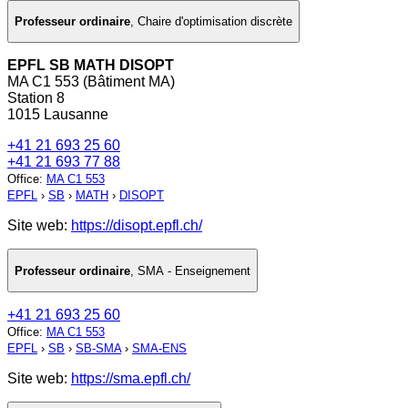
Professeur ordinaire
,
Chaire d'optimisation discrète
EPFL SB MATH DISOPT
MA C1 553 (Bâtiment MA)
Station 8
1015 Lausanne
+41 21 693 25 60
+41 21 693 77 88
Office
:
MA C1 553
EPFL
›
SB
›
MATH
›
DISOPT
Site web:
https://disopt.epfl.ch/
Professeur ordinaire
,
SMA - Enseignement
+41 21 693 25 60
Office
:
MA C1 553
EPFL
›
SB
›
SB-SMA
›
SMA-ENS
Site web:
https://sma.epfl.ch/