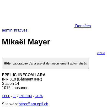
Données
administratives
Mikaël Mayer
vCard
Hôte
,
Laboratoire d'analyse et de raisonnement automatisés
EPFL IC IINFCOM LARA
INR 318 (Bâtiment INR)
Station 14
1015 Lausanne
EPFL
›
IC
›
IINFCOM
›
LARA
Site web:
https://lara.epfl.ch