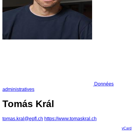
Données
administratives
Tomás Král
tomas.kral@epfl.ch
https://www.tomaskral.ch
vCard