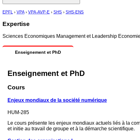
EPFL
›
VPA
›
VPA-AVP-E
›
SHS
›
SHS-ENS
Expertise
Sciences Economiques Management et Leadership Economie co
Enseignement et PhD
Enseignement et PhD
Cours
Enjeux mondiaux de la société numérique
HUM-285
Le cours présente les enjeux mondiaux actuels liés à la com
et initie au travail de groupe et à la démarche scientifique.