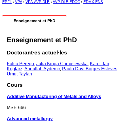
EPFL
›
VPA
›
VPA-AVP-DLE
›
AVP-DLE-EDOC
›
EDMX-ENS
Enseignement et PhD
Enseignement et PhD
Doctorant·es actuel·les
Folco Perego
,
Julia Kinga Chmielewska
,
Karol Jan
Kuglarz
,
Abdullah Aydemir
,
Paulo Davi Borges Esteves
,
Umut Taylan
Cours
Additive Manufacturing of Metals and Alloys
MSE-666
Advanced metallurgy