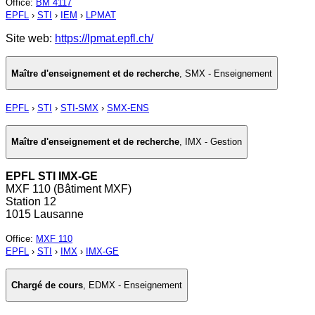
Office
:
BM 4117
EPFL
›
STI
›
IEM
›
LPMAT
Site web:
https://lpmat.epfl.ch/
Maître d'enseignement et de recherche
,
SMX - Enseignement
EPFL
›
STI
›
STI-SMX
›
SMX-ENS
Maître d'enseignement et de recherche
,
IMX - Gestion
EPFL STI IMX-GE
MXF 110 (Bâtiment MXF)
Station 12
1015 Lausanne
Office
:
MXF 110
EPFL
›
STI
›
IMX
›
IMX-GE
Chargé de cours
,
EDMX - Enseignement