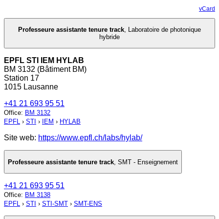
vCard
Professeure assistante tenure track
,
Laboratoire de photonique
hybride
EPFL STI IEM HYLAB
BM 3132 (Bâtiment BM)
Station 17
1015 Lausanne
+41 21 693 95 51
Office
:
BM 3132
EPFL
›
STI
›
IEM
›
HYLAB
Site web:
https://www.epfl.ch/labs/hylab/
Professeure assistante tenure track
,
SMT - Enseignement
+41 21 693 95 51
Office
:
BM 3138
EPFL
›
STI
›
STI-SMT
›
SMT-ENS