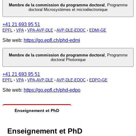
Membre de la commission du programme doctoral
,
Programme
doctoral Microsystèmes et microélectronique
+41 21 693 95 51
EPFL
›
VPA
›
VPA-AVP-DLE
›
AVP-DLE-EDOC
›
EDMI-GE
Site web:
https://go.epfl.ch/phd-edmi
Membre de la commission du programme doctoral
,
Programme
doctoral Photonique
+41 21 693 95 51
EPFL
›
VPA
›
VPA-AVP-DLE
›
AVP-DLE-EDOC
›
EDPO-GE
Site web:
https://go.epfl.ch/phd-edpo
Enseignement et PhD
Enseignement et PhD