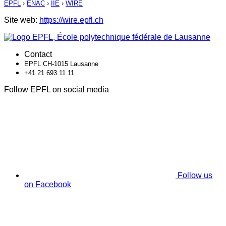
EPFL
›
ENAC
›
IIE
›
WIRE
Site web:
https://wire.epfl.ch
Contact
EPFL CH-1015 Lausanne
+41 21 693 11 11
Follow EPFL on social media
Follow us
on Facebook