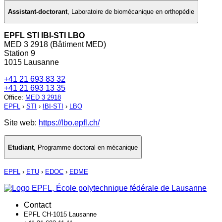
Assistant-doctorant
,
Laboratoire de biomécanique en orthopédie
EPFL STI IBI-STI LBO
MED 3 2918 (Bâtiment MED)
Station 9
1015 Lausanne
+41 21 693 83 32
+41 21 693 13 35
Office
:
MED 3 2918
EPFL
›
STI
›
IBI-STI
›
LBO
Site web:
https://lbo.epfl.ch/
Etudiant
,
Programme doctoral en mécanique
EPFL
›
ETU
›
EDOC
›
EDME
Contact
EPFL CH-1015 Lausanne