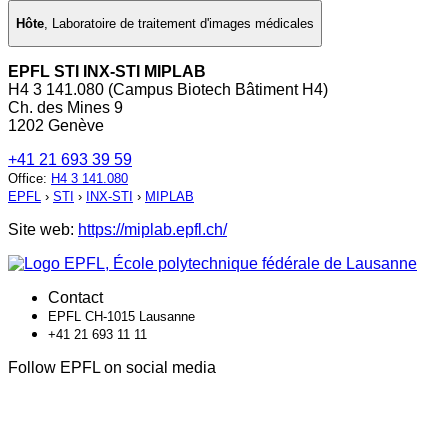
Hôte
,
Laboratoire de traitement d'images médicales
EPFL STI INX-STI MIPLAB
H4 3 141.080 (Campus Biotech Bâtiment H4)
Ch. des Mines 9
1202 Genève
+41 21 693 39 59
Office
:
H4 3 141.080
EPFL
›
STI
›
INX-STI
›
MIPLAB
Site web:
https://miplab.epfl.ch/
Contact
EPFL CH-1015 Lausanne
+41 21 693 11 11
Follow EPFL on social media