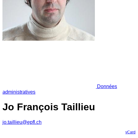
Données
administratives
Jo François Taillieu
jo.taillieu@epfl.ch
vCard