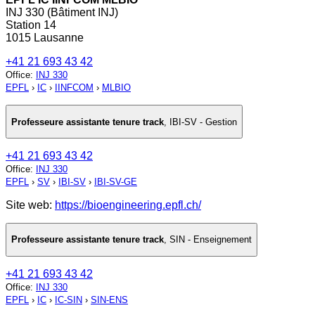
INJ 330 (Bâtiment INJ)
Station 14
1015 Lausanne
+41 21 693 43 42
Office
:
INJ 330
EPFL
›
IC
›
IINFCOM
›
MLBIO
Professeure assistante tenure track
,
IBI-SV - Gestion
+41 21 693 43 42
Office
:
INJ 330
EPFL
›
SV
›
IBI-SV
›
IBI-SV-GE
Site web:
https://bioengineering.epfl.ch/
Professeure assistante tenure track
,
SIN - Enseignement
+41 21 693 43 42
Office
:
INJ 330
EPFL
›
IC
›
IC-SIN
›
SIN-ENS