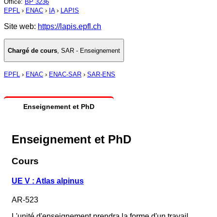
Office
:
BP 3236
EPFL
›
ENAC
›
IA
›
LAPIS
Site web:
https://lapis.epfl.ch
Chargé de cours
,
SAR - Enseignement
EPFL
›
ENAC
›
ENAC-SAR
›
SAR-ENS
Enseignement et PhD
Enseignement et PhD
Cours
UE V : Atlas alpinus
AR-523
L'unité d'enseignement prendra la forme d'un travail