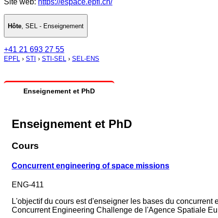
Site web:
https://espace.epfl.ch/
Hôte
,
SEL - Enseignement
+41 21 693 27 55
EPFL
›
STI
›
STI-SEL
›
SEL-ENS
Enseignement et PhD
Enseignement et PhD
Cours
Concurrent engineering of space missions
ENG-411
L'objectif du cours est d'enseigner les bases du concurrent e
Concurrent Engineering Challenge de l'Agence Spatiale E