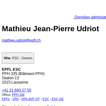
Données administr
Mathieu Jean-Pierre Udriot
mathieu.udriot@epfl.ch
Hôte
,
ESC - Gestion
EPFL ESC
PPH 335 (Bâtiment PPH)
Station 13
1015 Lausanne
+41 21 693 27 55
Office
:
PPH 334
EPFL
›
VPA
›
VPA-AVP-CP
›
ESC
›
ESC-GE