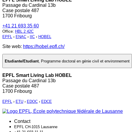
Passage du Cardinal 13b
Case postale 487
1700 Fribourg
+41 21 693 35 60
Office
:
HBL 2 42C
EPFL
›
ENAC
›
IIC
›
HOBEL
Site web:
https://hobel.epfl.ch/
Etudiante/Etudiant
,
Programme doctoral en génie civil et environnement
EPFL Smart Living Lab HOBEL
Passage du Cardinal 13b
Case postale 487
1700 Fribourg
EPFL
›
ETU
›
EDOC
›
EDCE
Contact
EPFL CH-1015 Lausanne