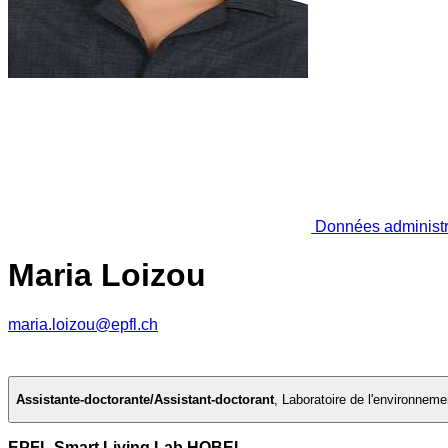
Données administr
Maria Loizou
maria.loizou@epfl.ch
Assistante-doctorante/Assistant-doctorant
,
Laboratoire de l'environnemen
EPFL Smart Living Lab HOBEL