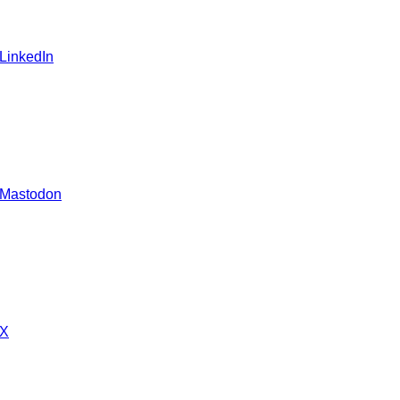
 LinkedIn
 Mastodon
 X