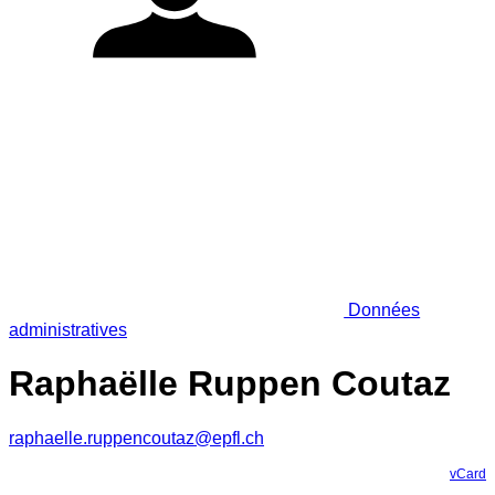
Données
administratives
Raphaëlle Ruppen Coutaz
raphaelle.ruppencoutaz@epfl.ch
vCard