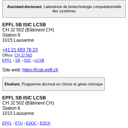
Assistant-doctorant
,
Laboratoire de biotechnologie computationnelle
des systèmes
EPFL SB ISIC LCSB
CH J2 502 (Bâtiment CH)
Station 6
1015 Lausanne
+41 21 693 78 23
Office
:
CH J2 502
EPFL
›
SB
›
ISIC
›
LCSB
Site web:
https://lcsb.epfl.ch
Etudiant
,
Programme doctoral en chimie et génie chimique
EPFL SB ISIC LCSB
CH J2 502 (Bâtiment CH)
Station 6
1015 Lausanne
EPFL
›
ETU
›
EDOC
›
EDCH