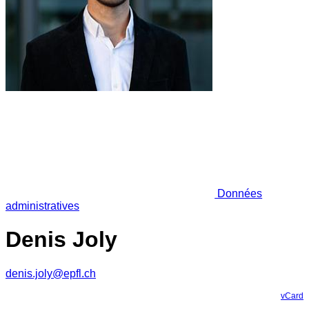
Données
administratives
Denis Joly
denis.joly@epfl.ch
vCard