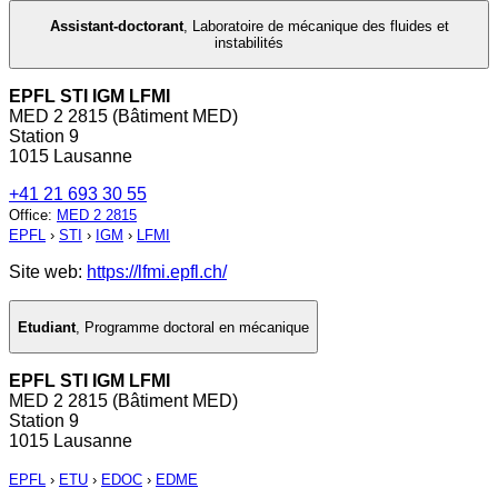
Assistant-doctorant
,
Laboratoire de mécanique des fluides et
instabilités
EPFL STI IGM LFMI
MED 2 2815 (Bâtiment MED)
Station 9
1015 Lausanne
+41 21 693 30 55
Office
:
MED 2 2815
EPFL
›
STI
›
IGM
›
LFMI
Site web:
https://lfmi.epfl.ch/
Etudiant
,
Programme doctoral en mécanique
EPFL STI IGM LFMI
MED 2 2815 (Bâtiment MED)
Station 9
1015 Lausanne
EPFL
›
ETU
›
EDOC
›
EDME