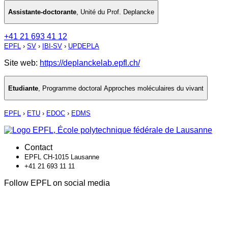
Assistante-doctorante
,
Unité du Prof. Deplancke
+41 21 693 41 12
EPFL
›
SV
›
IBI-SV
›
UPDEPLA
Site web:
https://deplanckelab.epfl.ch/
Etudiante
,
Programme doctoral Approches moléculaires du vivant
EPFL
›
ETU
›
EDOC
›
EDMS
Contact
EPFL CH-1015 Lausanne
+41 21 693 11 11
Follow EPFL on social media