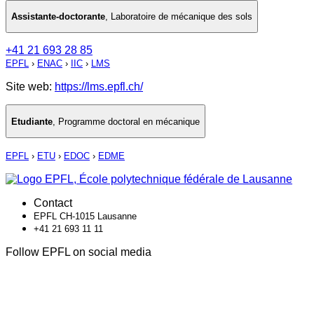
Assistante-doctorante
,
Laboratoire de mécanique des sols
+41 21 693 28 85
EPFL
›
ENAC
›
IIC
›
LMS
Site web:
https://lms.epfl.ch/
Etudiante
,
Programme doctoral en mécanique
EPFL
›
ETU
›
EDOC
›
EDME
Contact
EPFL CH-1015 Lausanne
+41 21 693 11 11
Follow EPFL on social media