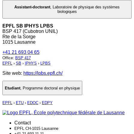
Assistant-doctorant
,
Laboratoire de physique des systèmes
biologiques
EPFL SB IPHYS LPBS
BSP 417 (Cubotron UNIL)
Rte de la Sorge
1015 Lausanne
+41 21 693 04 65
Office
:
BSP 417
EPFL
›
SB
›
IPHYS
›
LPBS
Site web:
https://lpbs.epfl.ch/
Etudiant
,
Programme doctoral en physique
EPFL
›
ETU
›
EDOC
›
EDPY
Contact
EPFL CH-1015 Lausanne
+41 21 693 11 11