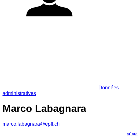
Données
administratives
Marco Labagnara
marco.labagnara@epfl.ch
vCard