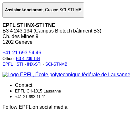
Assistant-doctorant
,
Groupe SCI STI MB
EPFL STI INX-STI TNE
B3 4 243.134 (Campus Biotech bâtiment B3)
Ch. des Mines 9
1202 Genève
+41 21 693 54 46
Office
:
B3 4 239.134
EPFL
›
STI
›
INX-STI
›
SCI-STI-MB
Contact
EPFL CH-1015 Lausanne
+41 21 693 11 11
Follow EPFL on social media