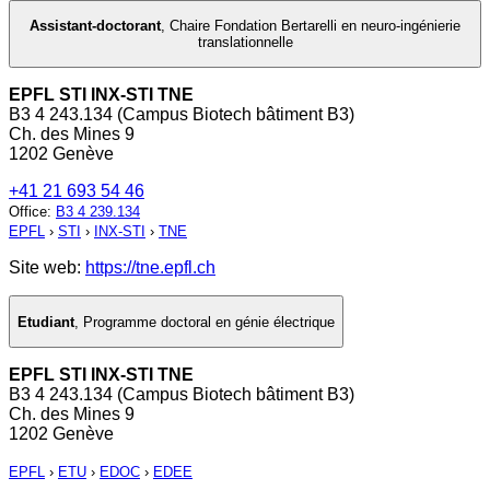
Assistant-doctorant
,
Chaire Fondation Bertarelli en neuro-ingénierie
translationnelle
EPFL STI INX-STI TNE
B3 4 243.134 (Campus Biotech bâtiment B3)
Ch. des Mines 9
1202 Genève
+41 21 693 54 46
Office
:
B3 4 239.134
EPFL
›
STI
›
INX-STI
›
TNE
Site web:
https://tne.epfl.ch
Etudiant
,
Programme doctoral en génie électrique
EPFL STI INX-STI TNE
B3 4 243.134 (Campus Biotech bâtiment B3)
Ch. des Mines 9
1202 Genève
EPFL
›
ETU
›
EDOC
›
EDEE