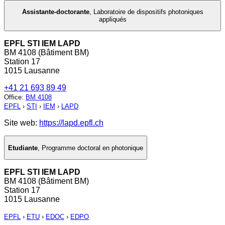
Assistante-doctorante
,
Laboratoire de dispositifs photoniques
appliqués
EPFL STI IEM LAPD
BM 4108 (Bâtiment BM)
Station 17
1015 Lausanne
+41 21 693 89 49
Office
:
BM 4108
EPFL
›
STI
›
IEM
›
LAPD
Site web:
https://lapd.epfl.ch
Etudiante
,
Programme doctoral en photonique
EPFL STI IEM LAPD
BM 4108 (Bâtiment BM)
Station 17
1015 Lausanne
EPFL
›
ETU
›
EDOC
›
EDPO