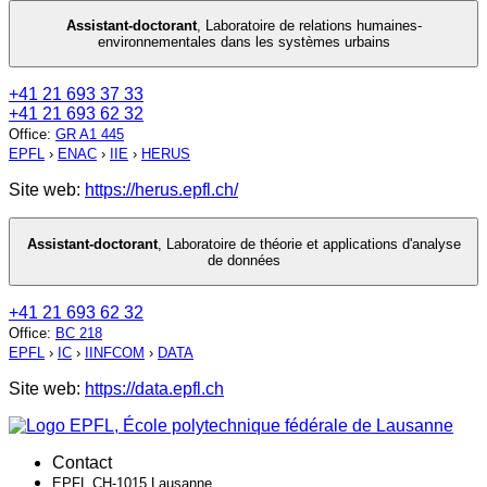
Assistant-doctorant
,
Laboratoire de relations humaines-
environnementales dans les systèmes urbains
+41 21 693 37 33
+41 21 693 62 32
Office
:
GR A1 445
EPFL
›
ENAC
›
IIE
›
HERUS
Site web:
https://herus.epfl.ch/
Assistant-doctorant
,
Laboratoire de théorie et applications d'analyse
de données
+41 21 693 62 32
Office
:
BC 218
EPFL
›
IC
›
IINFCOM
›
DATA
Site web:
https://data.epfl.ch
Contact
EPFL CH-1015 Lausanne