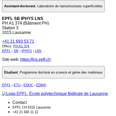
Assistant-doctorant
,
Laboratoire de nanostructures superficielles
EPFL SB IPHYS LNS
PH A1 374 (Bâtiment PH)
Station 3
1015 Lausanne
+41 21 693 53 71
Office
:
PH A1 374
EPFL
›
SB
›
IPHYS
›
LNS
Site web:
https://lns.epfl.ch
Etudiant
,
Programme doctoral en science et génie des matériaux
EPFL
›
ETU
›
EDOC
›
EDMX
Contact
EPFL CH-1015 Lausanne
+41 21 693 11 11