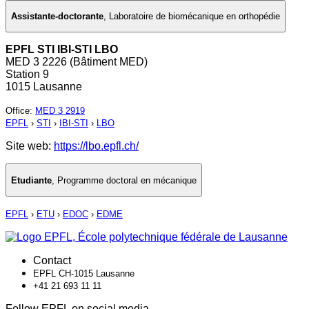
Assistante-doctorante
,
Laboratoire de biomécanique en orthopédie
EPFL STI IBI-STI LBO
MED 3 2226 (Bâtiment MED)
Station 9
1015 Lausanne
Office
:
MED 3 2919
EPFL
›
STI
›
IBI-STI
›
LBO
Site web:
https://lbo.epfl.ch/
Etudiante
,
Programme doctoral en mécanique
EPFL
›
ETU
›
EDOC
›
EDME
Contact
EPFL CH-1015 Lausanne
+41 21 693 11 11
Follow EPFL on social media