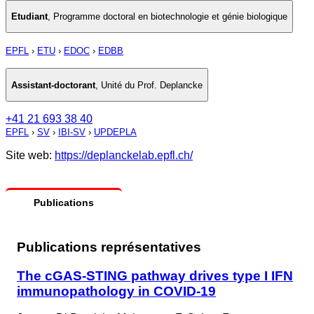
Etudiant
,
Programme doctoral en biotechnologie et génie biologique
EPFL
›
ETU
›
EDOC
›
EDBB
Assistant-doctorant
,
Unité du Prof. Deplancke
+41 21 693 38 40
EPFL
›
SV
›
IBI-SV
›
UPDEPLA
Site web:
https://deplanckelab.epfl.ch/
Publications
Publications représentatives
The cGAS-STING pathway drives type I IFN
immunopathology in COVID-19