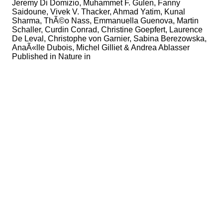
Jeremy Di Domizio, Muhammet F. Gulen, Fanny
Saidoune, Vivek V. Thacker, Ahmad Yatim, Kunal
Sharma, ThÃ©o Nass, Emmanuella Guenova, Martin
Schaller, Curdin Conrad, Christine Goepfert, Laurence
De Leval, Christophe von Garnier, Sabina Berezowska,
AnaÃ«lle Dubois, Michel Gilliet & Andrea Ablasser
Published in
Nature in