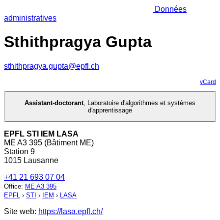
Données
administratives
Sthithpragya Gupta
sthithpragya.gupta@epfl.ch
vCard
Assistant-doctorant
,
Laboratoire d'algorithmes et systèmes
d'apprentissage
EPFL STI IEM LASA
ME A3 395 (Bâtiment ME)
Station 9
1015 Lausanne
+41 21 693 07 04
Office
:
ME A3 395
EPFL
›
STI
›
IEM
›
LASA
Site web:
https://lasa.epfl.ch/