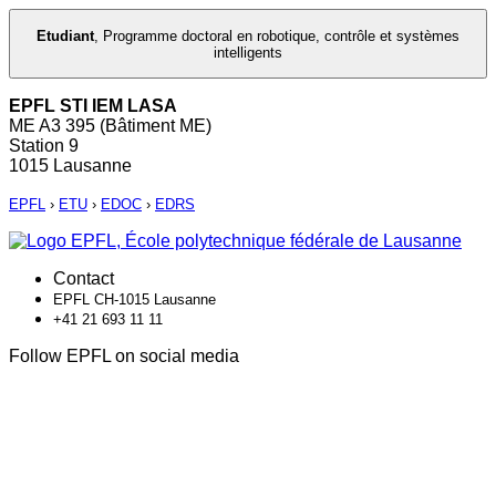
Etudiant
,
Programme doctoral en robotique, contrôle et systèmes
intelligents
EPFL STI IEM LASA
ME A3 395 (Bâtiment ME)
Station 9
1015 Lausanne
EPFL
›
ETU
›
EDOC
›
EDRS
Contact
EPFL CH-1015 Lausanne
+41 21 693 11 11
Follow EPFL on social media