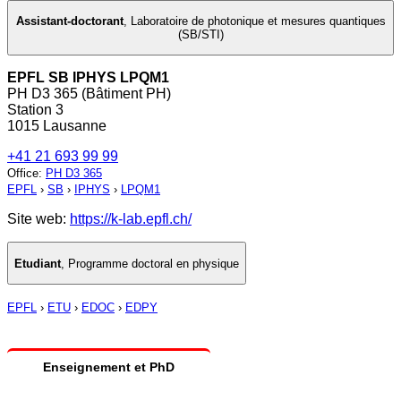
Assistant-doctorant
,
Laboratoire de photonique et mesures quantiques
(SB/STI)
EPFL SB IPHYS LPQM1
PH D3 365 (Bâtiment PH)
Station 3
1015 Lausanne
+41 21 693 99 99
Office
:
PH D3 365
EPFL
›
SB
›
IPHYS
›
LPQM1
Site web:
https://k-lab.epfl.ch/
Etudiant
,
Programme doctoral en physique
EPFL
›
ETU
›
EDOC
›
EDPY
Enseignement et PhD