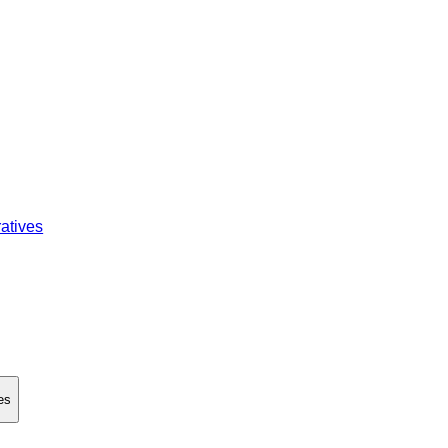
atives
es