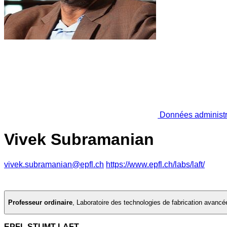
Données administr
Vivek Subramanian
vivek.subramanian@epfl.ch
https://www.epfl.ch/labs/laft/
Professeur ordinaire
,
Laboratoire des technologies de fabrication avancé
EPFL STI IMT LAFT