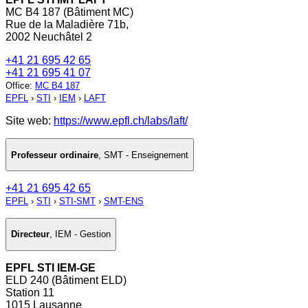
MC B4 187 (Bâtiment MC)
Rue de la Maladière 71b,
2002 Neuchâtel 2
+41 21 695 42 65
+41 21 695 41 07
Office
:
MC B4 187
EPFL
›
STI
›
IEM
›
LAFT
Site web:
https://www.epfl.ch/labs/laft/
Professeur ordinaire
,
SMT - Enseignement
+41 21 695 42 65
EPFL
›
STI
›
STI-SMT
›
SMT-ENS
Directeur
,
IEM - Gestion
EPFL STI IEM-GE
ELD 240 (Bâtiment ELD)
Station 11
1015 Lausanne