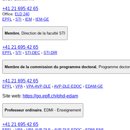
+41 21 695 42 65
Office
:
ELD 240
EPFL
›
STI
›
IEM
›
IEM-GE
Membre
,
Direction de la faculté STI
+41 21 695 42 65
EPFL
›
STI
›
STI-DEC
›
STI-DIR
Membre de la commission du programme doctoral
,
Programme doctora
+41 21 695 42 65
EPFL
›
VPA
›
VPA-AVP-DLE
›
AVP-DLE-EDOC
›
EDAM-GE
Site web:
https://go.epfl.ch/phd-edam
Professeur ordinaire
,
EDMI - Enseignement
+41 21 695 42 65
EPFL
›
VPA
›
VPA-AVP-DLE
›
AVP-DLE-EDOC
›
EDMI-ENS