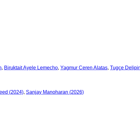
n
,
Biruktait Ayele Lemecho
,
Yagmur Ceren Alatas
,
Tugçe Delipi
eed (2024)
,
Sanjay Manoharan (2026)