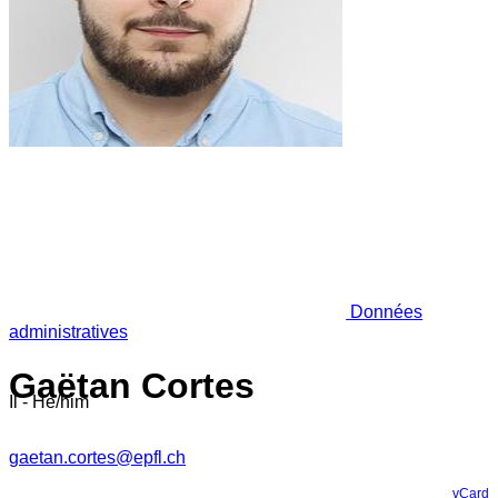
Données
administratives
Gaëtan Cortes
Il - He/him
gaetan.cortes@epfl.ch
vCard