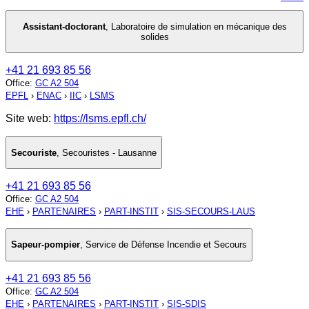
Assistant-doctorant
,
Laboratoire de simulation en mécanique des
solides
+41 21 693 85 56
Office
:
GC A2 504
EPFL
›
ENAC
›
IIC
›
LSMS
Site web:
https://lsms.epfl.ch/
Secouriste
,
Secouristes - Lausanne
+41 21 693 85 56
Office
:
GC A2 504
EHE
›
PARTENAIRES
›
PART-INSTIT
›
SIS-SECOURS-LAUS
Sapeur-pompier
,
Service de Défense Incendie et Secours
+41 21 693 85 56
Office
:
GC A2 504
EHE
›
PARTENAIRES
›
PART-INSTIT
›
SIS-SDIS