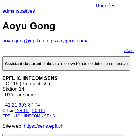
Données
administratives
Aoyu Gong
aoyu.gong@epfl.ch
https://aygong.com/
vCard
Assistant-doctorant
,
Laboratoire de systèmes de détection et réseau
EPFL IC IINFCOM SENS
BC 118 (Bâtiment BC)
Station 14
1015 Lausanne
+41 21 693 87 74
Office
:
INR 118
,
BC 118
EPFL
›
IC
›
IINFCOM
›
SENS
Site web:
https://sens.epfl.ch