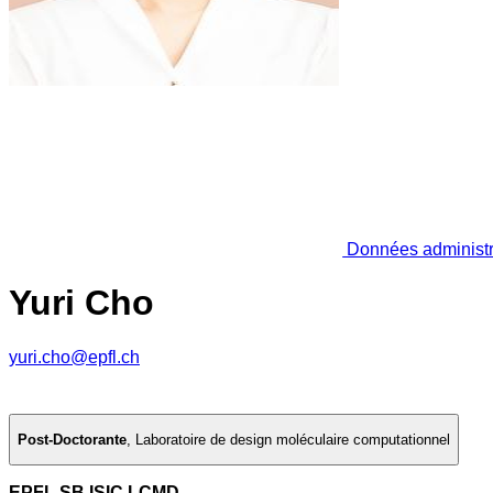
Données administr
Yuri Cho
yuri.cho@epfl.ch
Post-Doctorante
,
Laboratoire de design moléculaire computationnel
EPFL SB ISIC LCMD