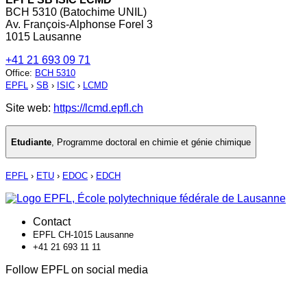
BCH 5310 (Batochime UNIL)
Av. François-Alphonse Forel 3
1015 Lausanne
+41 21 693 09 71
Office
:
BCH 5310
EPFL
›
SB
›
ISIC
›
LCMD
Site web:
https://lcmd.epfl.ch
Etudiante
,
Programme doctoral en chimie et génie chimique
EPFL
›
ETU
›
EDOC
›
EDCH
Contact
EPFL CH-1015 Lausanne
+41 21 693 11 11
Follow EPFL on social media