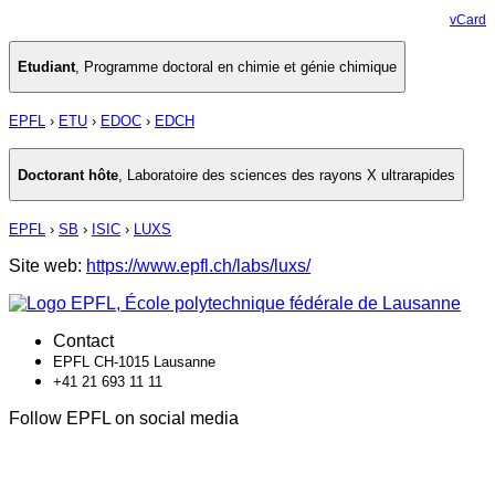
vCard
Etudiant
,
Programme doctoral en chimie et génie chimique
EPFL
›
ETU
›
EDOC
›
EDCH
Doctorant hôte
,
Laboratoire des sciences des rayons X ultrarapides
EPFL
›
SB
›
ISIC
›
LUXS
Site web:
https://www.epfl.ch/labs/luxs/
Contact
EPFL CH-1015 Lausanne
+41 21 693 11 11
Follow EPFL on social media