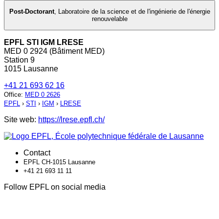
Post-Doctorant
,
Laboratoire de la science et de l'ingénierie de l'énergie
renouvelable
EPFL STI IGM LRESE
MED 0 2924 (Bâtiment MED)
Station 9
1015 Lausanne
+41 21 693 62 16
Office
:
MED 0 2626
EPFL
›
STI
›
IGM
›
LRESE
Site web:
https://lrese.epfl.ch/
Contact
EPFL CH-1015 Lausanne
+41 21 693 11 11
Follow EPFL on social media