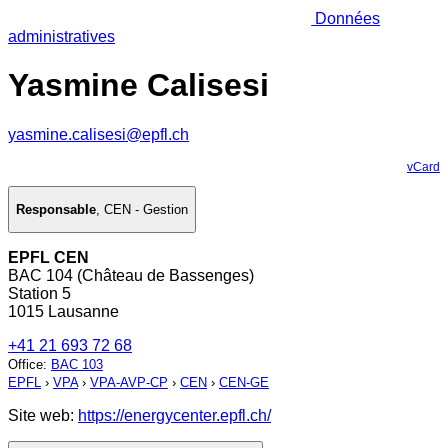
Données
administratives
Yasmine Calisesi
yasmine.calisesi@epfl.ch
vCard
Responsable
,
CEN - Gestion
EPFL CEN
BAC 104 (Château de Bassenges)
Station 5
1015 Lausanne
+41 21 693 72 68
Office
:
BAC 103
EPFL
›
VPA
›
VPA-AVP-CP
›
CEN
›
CEN-GE
Site web:
https://energycenter.epfl.ch/