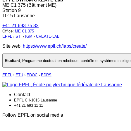
ME C1 375 (Bâtiment ME)
Station 9
1015 Lausanne
+41 21 693 75 82
Office
:
ME C1 375
EPFL
›
STI
›
IGM
›
CREATE-LAB
Site web:
https://www.epfl.ch/labs/create/
Etudiant
,
Programme doctoral en robotique, contrôle et systèmes intellige
EPFL
›
ETU
›
EDOC
›
EDRS
Contact
EPFL CH-1015 Lausanne
+41 21 693 11 11
Follow EPFL on social media