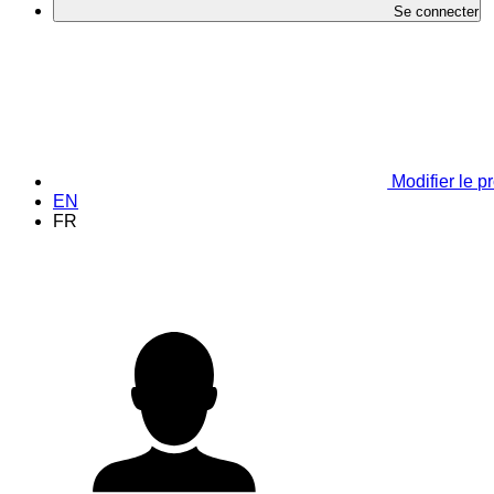
Se connecter
Modifier le pr
EN
FR