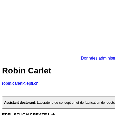
Données administr
Robin Carlet
robin.carlet@epfl.ch
Assistant-doctorant
,
Laboratoire de conception et de fabrication de robot
EPFL STI IGM CREATE Lab