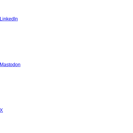
 LinkedIn
 Mastodon
 X