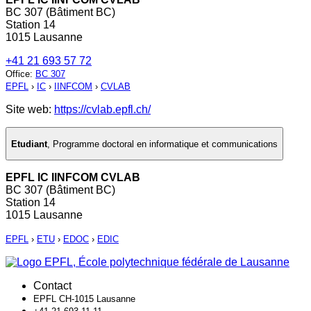
BC 307 (Bâtiment BC)
Station 14
1015 Lausanne
+41 21 693 57 72
Office
:
BC 307
EPFL
›
IC
›
IINFCOM
›
CVLAB
Site web:
https://cvlab.epfl.ch/
Etudiant
,
Programme doctoral en informatique et communications
EPFL IC IINFCOM CVLAB
BC 307 (Bâtiment BC)
Station 14
1015 Lausanne
EPFL
›
ETU
›
EDOC
›
EDIC
Contact
EPFL CH-1015 Lausanne