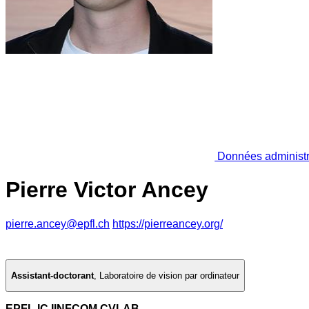
Données administr
Pierre Victor Ancey
pierre.ancey@epfl.ch
https://pierreancey.org/
Assistant-doctorant
,
Laboratoire de vision par ordinateur
EPFL IC IINFCOM CVLAB