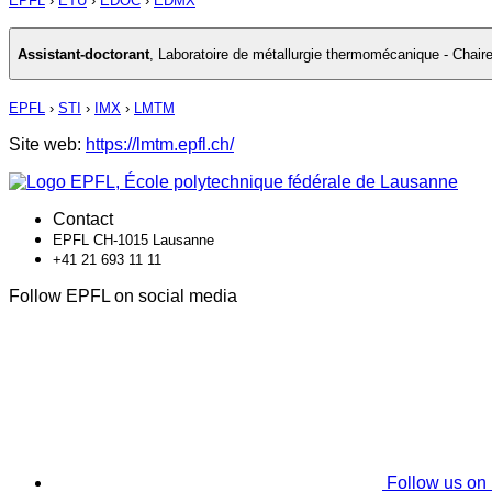
EPFL
›
ETU
›
EDOC
›
EDMX
Assistant-doctorant
,
Laboratoire de métallurgie thermomécanique - Chai
EPFL
›
STI
›
IMX
›
LMTM
Site web:
https://lmtm.epfl.ch/
Contact
EPFL CH-1015 Lausanne
+41 21 693 11 11
Follow EPFL on social media
Follow us on