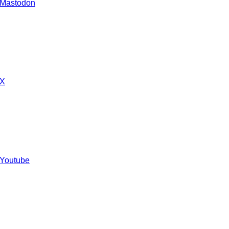
 Mastodon
 X
 Youtube