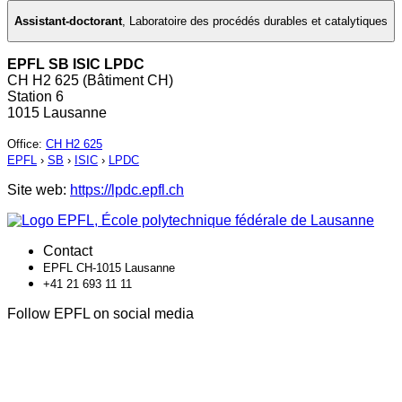
Assistant-doctorant
,
Laboratoire des procédés durables et catalytiques
EPFL SB ISIC LPDC
CH H2 625 (Bâtiment CH)
Station 6
1015 Lausanne
Office
:
CH H2 625
EPFL
›
SB
›
ISIC
›
LPDC
Site web:
https://lpdc.epfl.ch
Contact
EPFL CH-1015 Lausanne
+41 21 693 11 11
Follow EPFL on social media