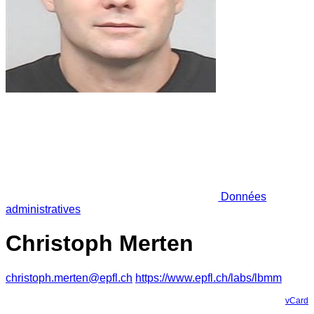
Données
administratives
Christoph Merten
christoph.merten@epfl.ch
https://www.epfl.ch/labs/lbmm
vCard