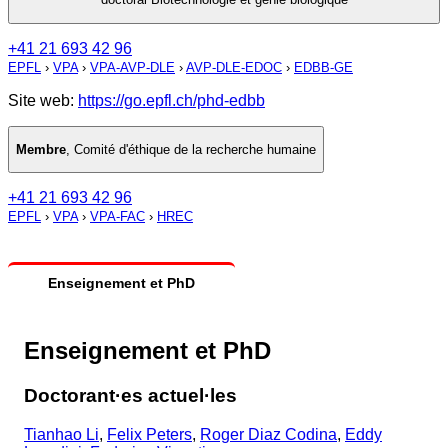
+41 21 693 42 96
EPFL
›
VPA
›
VPA-AVP-DLE
›
AVP-DLE-EDOC
›
EDBB-GE
Site web:
https://go.epfl.ch/phd-edbb
Membre
,
Comité d'éthique de la recherche humaine
+41 21 693 42 96
EPFL
›
VPA
›
VPA-FAC
›
HREC
Enseignement et PhD
Enseignement et PhD
Doctorant·es actuel·les
Tianhao Li
,
Felix Peters
,
Roger Diaz Codina
,
Eddy