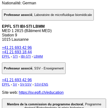
Nationalité: German
Professeur associé
,
Laboratoire de microfluidique biomédicale
EPFL STI IBI-STI LBMM
MED 1 2815 (Bâtiment MED)
Station 9
1015 Lausanne
+41 21 693 42 96
+41 21 693 18 44
EPFL
›
STI
›
IBI-STI
›
LBMM
Professeur associé
,
SSV - Enseignement
+41 21 693 42 96
EPFL
›
SV
›
SV-SSV
›
SSV-ENS
Site web:
https://sv.epfl.ch/education
Membre de la commission du programme doctoral
,
Programme
doctoral Biotechnologie et génie biologique