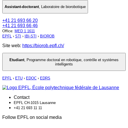
Assistant-doctorant
,
Laboratoire de biorobotique
+41 21 693 66 20
+41 21 693 66 46
Office
:
MED 1 1611
EPFL
›
STI
›
IBI-STI
›
BIOROB
Site web:
https://biorob.epfl.ch/
Etudiant
,
Programme doctoral en robotique, contrôle et systèmes
intelligents
EPFL
›
ETU
›
EDOC
›
EDRS
Contact
EPFL CH-1015 Lausanne
+41 21 693 11 11
Follow EPFL on social media