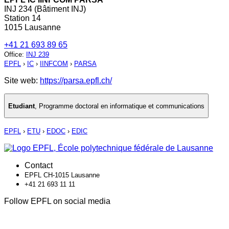
INJ 234 (Bâtiment INJ)
Station 14
1015 Lausanne
+41 21 693 89 65
Office
:
INJ 239
EPFL
›
IC
›
IINFCOM
›
PARSA
Site web:
https://parsa.epfl.ch/
Etudiant
,
Programme doctoral en informatique et communications
EPFL
›
ETU
›
EDOC
›
EDIC
Contact
EPFL CH-1015 Lausanne
+41 21 693 11 11
Follow EPFL on social media