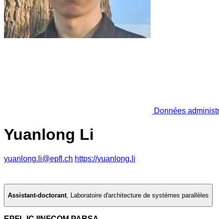
Données administr
Yuanlong Li
yuanlong.li@epfl.ch
https://yuanlong.li
Assistant-doctorant
,
Laboratoire d'architecture de systèmes parallèles
EPFL IC IINFCOM PARSA