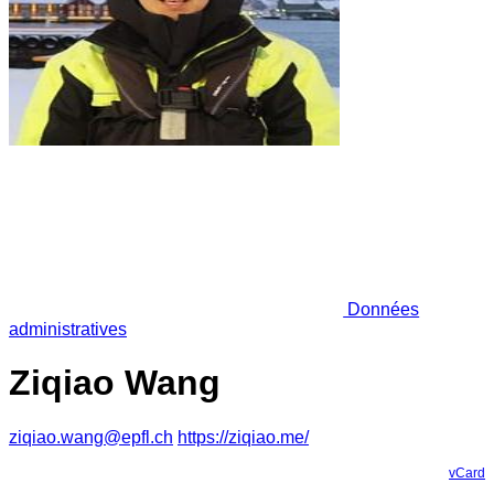
Données
administratives
Ziqiao Wang
ziqiao.wang@epfl.ch
https://ziqiao.me/
vCard