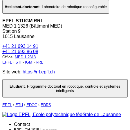
Assistant-doctorant
,
Laboratoire de robotique reconfigurable
EPFL STI IGM RRL
MED 1 1326 (Bâtiment MED)
Station 9
1015 Lausanne
+41 21 693 14 91
+41 21 693 86 08
Office
:
MED 1 2313
EPFL
›
STI
›
IGM
›
RRL
Site web:
https://rrl.epfl.ch
Etudiant
,
Programme doctoral en robotique, contrôle et systèmes
intelligents
EPFL
›
ETU
›
EDOC
›
EDRS
Contact
EPFL CH-1015 Lausanne