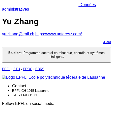
Données
administratives
Yu Zhang
yu.zhang@epfl.ch
https://www.antaresz.com/
vCard
Etudiant
,
Programme doctoral en robotique, contrôle et systèmes
intelligents
EPFL
›
ETU
›
EDOC
›
EDRS
Contact
EPFL CH-1015 Lausanne
+41 21 693 11 11
Follow EPFL on social media