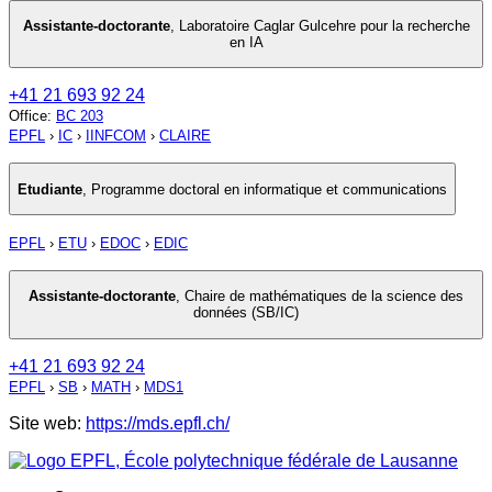
Assistante-doctorante
,
Laboratoire Caglar Gulcehre pour la recherche
en IA
+41 21 693 92 24
Office
:
BC 203
EPFL
›
IC
›
IINFCOM
›
CLAIRE
Etudiante
,
Programme doctoral en informatique et communications
EPFL
›
ETU
›
EDOC
›
EDIC
Assistante-doctorante
,
Chaire de mathématiques de la science des
données (SB/IC)
+41 21 693 92 24
EPFL
›
SB
›
MATH
›
MDS1
Site web:
https://mds.epfl.ch/