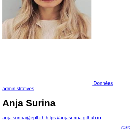
Données
administratives
Anja Surina
anja.surina@epfl.ch
https://anjasurina.github.io
vCard